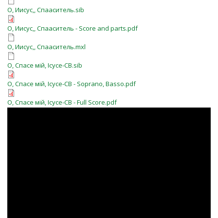
О, Иисус,, Спааситель.sib
О, Иисус,, Спааситель - Score and parts.pdf
О, Иисус,, Спааситель.mxl
О, Спасе мій, Ісусе-СВ.sib
О, Спасе мій, Ісусе-СВ - Soprano, Basso.pdf
О, Спасе мій, Ісусе-СВ - Full Score.pdf
0oyQjJLeaFo