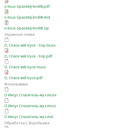
o-Iisus-Spasitelj-bnd4t.pdf
o-Iisus-Spasitelj-bnd4t.mid
o-Iisus-Spasitelj-bnd4t.zip
Українські слова
О, Спасе мій Ісусе - Хор.musx
О, Спасе мій Ісусе - Хор.pdf
О, Спасе мій Ісусе.musx
О, Спасе мій Ісусе.pdf
Фонограмма
О Иисус Спаситель-муз.musx
О Иисус Спаситель-муз.mscz
О Иисус Спаситель-муз.mxl
Обработка С Воробьева