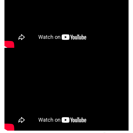
fKNJAAHsXQo