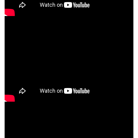
q7QZBDUR7p4
ROABcxJSXrU