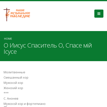
HOME
О Иисус Спаситель О, Спасе мій
Ісусе
Молитвенные
Смешанный хор
Мужской хор
Женский хор
***
С. Анонев
Мужской хор и фортепиано