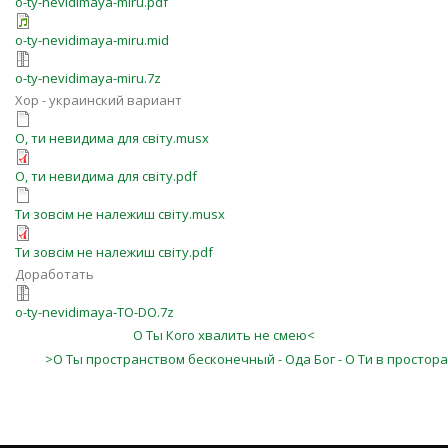
o-ty-nevidimaya-miru.pdf
o-ty-nevidimaya-miru.mid
o-ty-nevidimaya-miru.7z
Хор - украинский вариант
О, ти невидима для світу.musx
О, ти невидима для світу.pdf
Ти зовсім не належиш світу.musx
Ти зовсім не належиш світу.pdf
Доработать
o-ty-nevidimaya-TO-DO.7z
О Ты Кого хвалить не смею<
>О Ты пространством бесконечный - Ода Бог - О Ти в простора