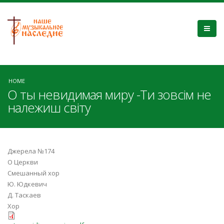
HOME
О ты невидимая миру -Ти зовсім не
належиш світу
Джерела №174
О Церкви
Смешанный хор
Ю. Юдкевич
Д. Таскаев
Хор