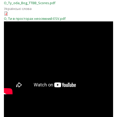
O_Ty_oda_Bog_TTBB_Scores.pdf
Українські слова
О, Ти в просторах неосяжний ESV.pdf
Ода "Бог". ("О, Ты, пространством
бесконечный...")
6iTKk9o_xag