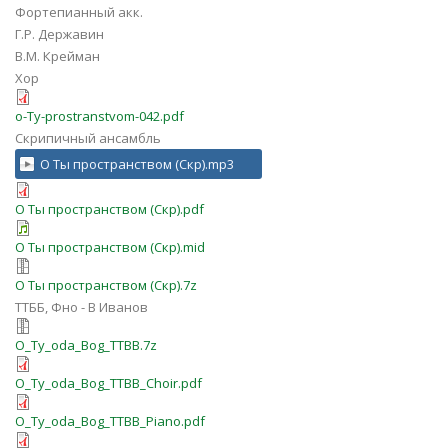
Фортепианный акк.
Г.Р. Державин
В.М. Крейман
Хор
o-Ty-prostranstvom-042.pdf
Скрипичный ансамбль
О Ты пространством (Скр).mp3
О Ты пространством (Скр).pdf
О Ты пространством (Скр).mid
О Ты пространством (Скр).7z
ТТББ, Фно - В Иванов
O_Ty_oda_Bog_TTBB.7z
O_Ty_oda_Bog_TTBB_Choir.pdf
O_Ty_oda_Bog_TTBB_Piano.pdf