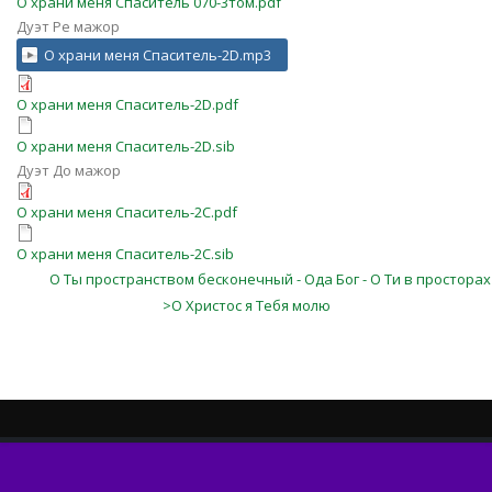
О храни меня Спаситель 070-3том.pdf
Дуэт Ре мажор
О храни меня Спаситель-2D.mp3
О храни меня Спаситель-2D.pdf
О храни меня Спаситель-2D.sib
Дуэт До мажор
О храни меня Спаситель-2C.pdf
О храни меня Спаситель-2C.sib
О Ты пространством бесконечный - Ода Бог - О Ти в просторах
>О Христос я Тебя молю