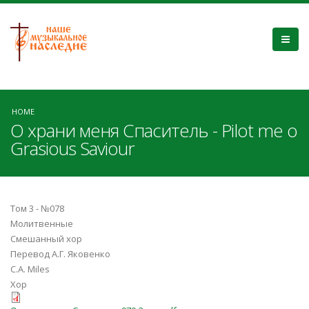
HOME
О храни меня Спаситель - Pilot me o
Grasious Saviour
Том 3 - №078
Молитвенные
Смешанный хор
Перевод А.Г. Яковенко
C.A. Miles
Хор