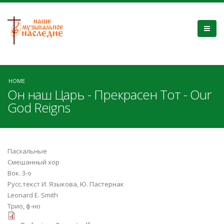
HOME
Он наш Царь - Прекрасен Тот - Our
God Reigns
Пасхальные
Смешанный хор
Вок. 3-о
Русс.текст И. Языкова, Ю. Пастернак
Leonard E. Smith
Трио, ф-но