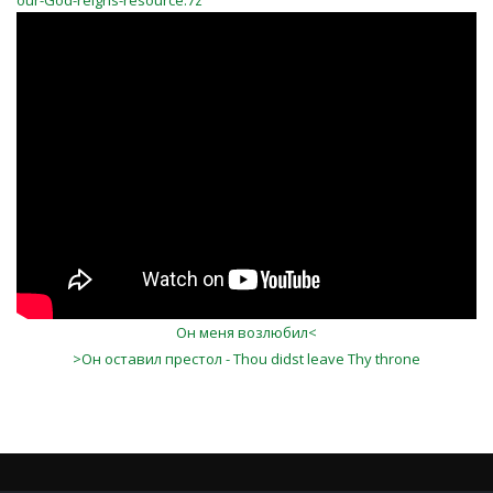
our-God-reigns-resource.7z
_y7z3dRrtiU
Он меня возлюбил<
>Он оставил престол - Thou didst leave Thy throne