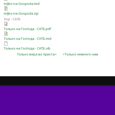
toljko-na-Gospoda.mid
toljko-na-Gospoda.zip
Хор - САТБ
Только на Господа - САТБ.pdf
Только на Господа - САТБ.mid
Только на Господа - САТБ.sib
Только вера во Христа<
>Только немного нам