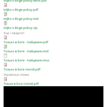
toljko-v-Boge-pokoy-whor.pdf
toljko-v-Boge-pokoy.pdf
toljko-v-Boge-pokoy.mid
toljko-v-Boge-pokoy.zip
Хор / квартет
Только в Боге - Хайцманн.pdf
Только в Боге - Хайцманн.mid
Только в Боге - Хайцманн.mus
Только в Боге покой.pdf
Українські слова
Тільки в Бозі спокій.pdf
"Только в Боге покой" (Хоровое
пение)