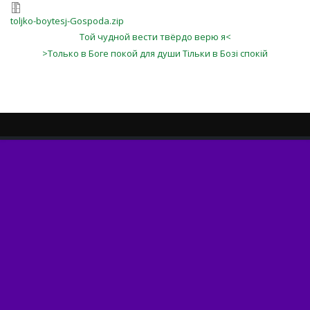
toljko-boytesj-Gospoda.zip
Той чудной вести твёрдо верю я<
>Только в Боге покой для души Тільки в Бозі спокій