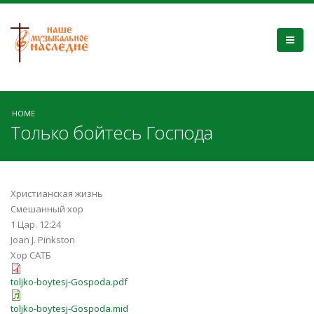
HOME
Только бойтесь Господа
Христианская жизнь
Смешанный хор
1 Цар. 12:24
Joan J. Pinkston
Хор САТБ
toljko-boytesj-Gospoda.pdf
toljko-boytesj-Gospoda.mid