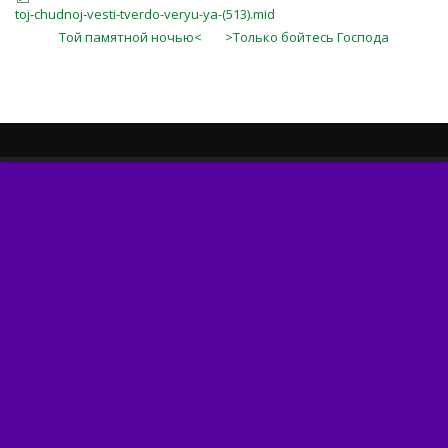
toj-chudnoj-vesti-tverdo-veryu-ya-(513).mid
Той памятной ночью<
>Только бойтесь Господа