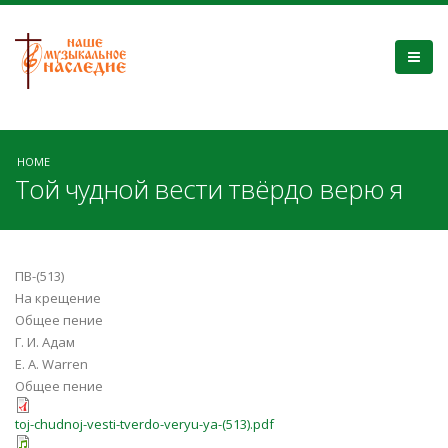
HOME
Той чудной вести твёрдо верю я
ПВ-(513)
На крещение
Общее пение
Г. И. Адам
E. A. Warren
Общее пение
toj-chudnoj-vesti-tverdo-veryu-ya-(513).pdf