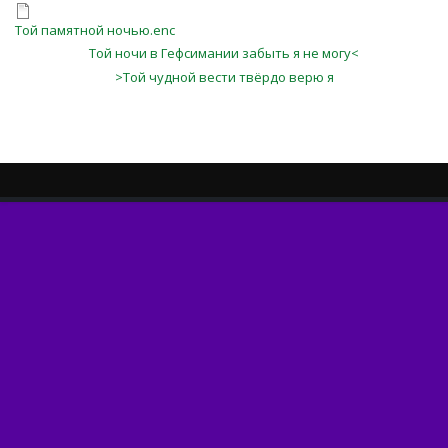
Той памятной ночью.enc
Той ночи в Гефсимании забыть я не могу<
>Той чудной вести твёрдо верю я