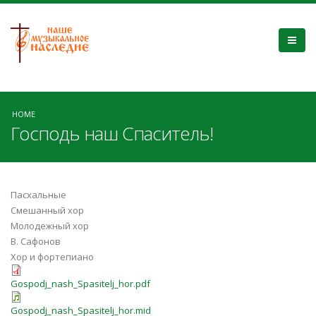
HOME
Господь наш Спаситель!
Пасхальные
Смешанный хор
Молодежный хор
В. Сафонов
Хор и фортепиано
Gospodj_nash_Spasitelj_hor.pdf
Gospodj_nash_Spasitelj_hor.mid