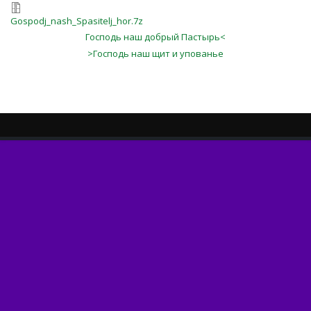
Gospodj_nash_Spasitelj_hor.7z
Господь наш добрый Пастырь<
>Господь наш щит и упованье