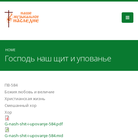
HOME
Господь наш щит и упованье
ПВ-584
Божия любовь и величие
Христианская жизнь
Смешанный хор
Хор
G-nash-shit-i-upovanje-584.pdf
G-nash-shit-i-upovanje-584.mid