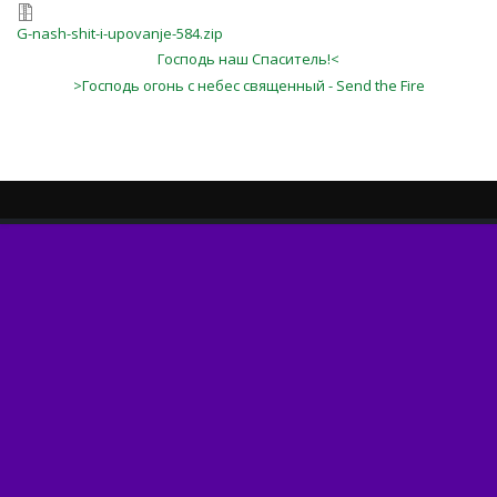
G-nash-shit-i-upovanje-584.zip
Господь наш Спаситель!<
>Господь огонь с небес священный - Send the Fire