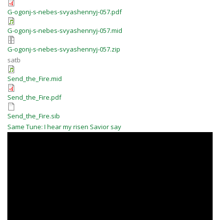
G-ogonj-s-nebes-svyashennyj-057.pdf
G-ogonj-s-nebes-svyashennyj-057.mid
G-ogonj-s-nebes-svyashennyj-057.zip
satb
Send_the_Fire.mid
Send_the_Fire.pdf
Send_the_Fire.sib
Same Tune: I hear my risen Savior say
326 Thou Christ of burning,
cleansing flame tucker