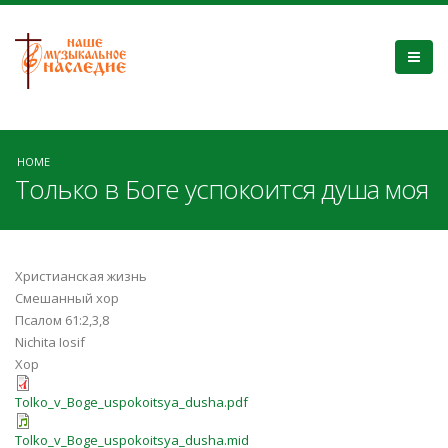
HOME
Только в Боге успокоится душа моя
Христианская жизнь
Смешанный хор
Псалом 61:2,3,8
Nichita Iosif
Хор
Tolko_v_Boge_uspokoitsya_dusha.pdf
Tolko_v_Boge_uspokoitsya_dusha.mid