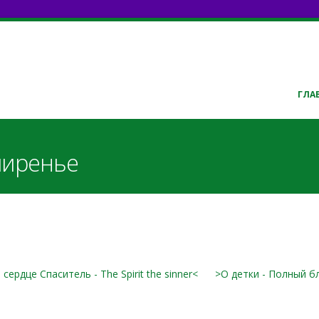
ГЛА
миренье
сердце Спаситель - The Spirit the sinner<
>О детки - Полный б