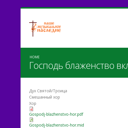
HOME
Господь блаженство вкл
Дух Святой/Троица
Смешанный хор
Хор
Gospodj-blazhenstvo-hor.pdf
Gospodj-blazhenstvo-hor.mid