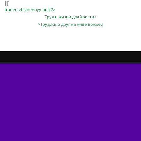
truden-zhiznennyy-putj.7z
Труд в жизни для Христа<
>Трудись о друг на ниве Божьей