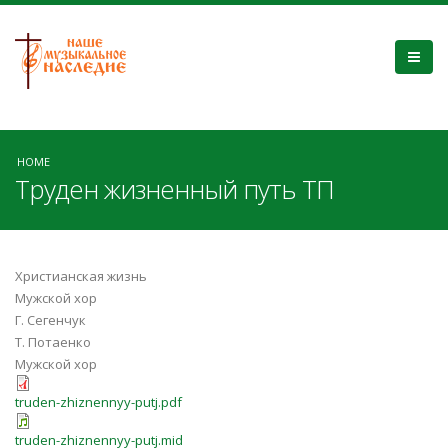
HOME
Труден жизненный путь ТП
Христианская жизнь
Мужской хор
Г. Сегенчук
Т. Потаенко
Мужской хор
truden-zhiznennyy-putj.pdf
truden-zhiznennyy-putj.mid