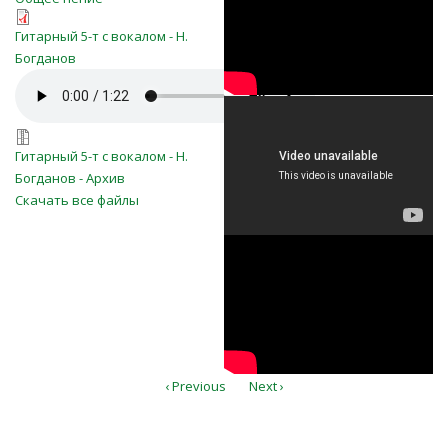
Ierusalime, cetate
00_ierusalime,_cetate-
mpodobita_Choir.pdf
Гитарный 5-т с вокалом - Н.
împodobită
mpodobita_Full Score.pdf
Богданов
ierusalime,_cetate-mpodobita.mp3
Ierusalime, cetate
ierusalime,_cetate-mpodobita.7z
împodobită.
Гитарный 5-т с вокалом - Н.
Богданов - Архив
Скачать все файлы
Familia Kirnev
"Ierusalime cetate
împodobită"
румынская песня
‹ Previous
Next ›