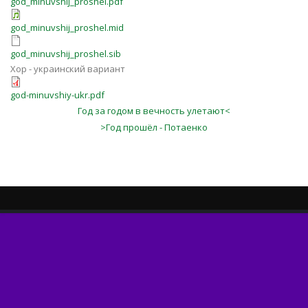
god_minuvshij_proshel.pdf
god_minuvshij_proshel.mid
god_minuvshij_proshel.sib
Хор - украинский вариант
god-minuvshiy-ukr.pdf
Год за годом в вечность улетают<
>Год прошёл - Потаенко