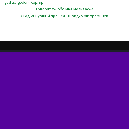
god-za-godom-xop.zip
Говорят ты обо мне молилась<
>Год минувший прошёл - Швидко рік проминув