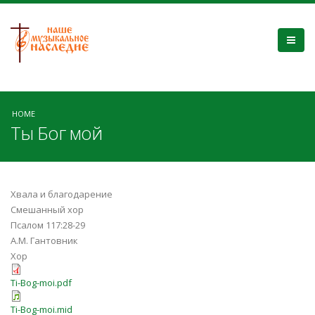
HOME
Ты Бог мой
Хвала и благодарение
Смешанный хор
Псалом 117:28-29
А.М. Гантовник
Хор
Ti-Bog-moi.pdf
Ti-Bog-moi.mid