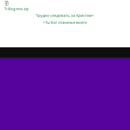
Ti-Bog-moi.zip
Трудно следовать за Христом<
>Ты Бог спасенья моего