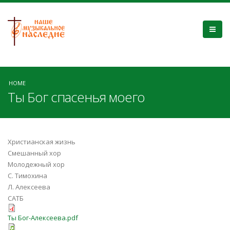
HOME
Ты Бог спасенья моего
Христианская жизнь
Смешанный хор
Молодежный хор
С. Тимохина
Л. Алексеева
САТБ
Ты Бог-Алексеева.pdf