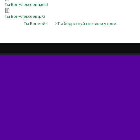
Ты Бог-Алексеева.mid
Ты Бог-Алексеева.7z
Ты Бог мой<
>Ты бодрствуй светлым утром