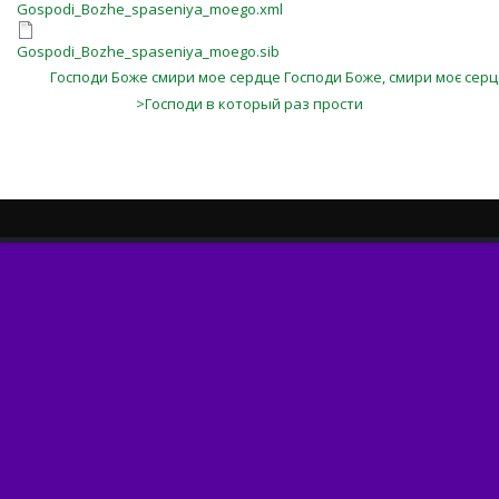
Gospodi_Bozhe_spaseniya_moego.xml
Gospodi_Bozhe_spaseniya_moego.sib
Господи Боже смири мое сердце Господи Боже, смири моє сер
>Господи в который раз прости