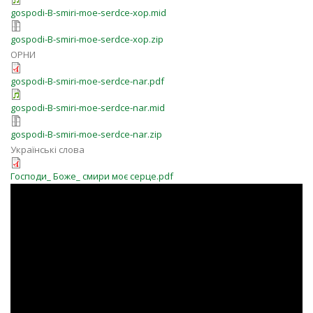
gospodi-B-smiri-moe-serdce-xop.mid
gospodi-B-smiri-moe-serdce-xop.zip
ОРНИ
gospodi-B-smiri-moe-serdce-nar.pdf
gospodi-B-smiri-moe-serdce-nar.mid
gospodi-B-smiri-moe-serdce-nar.zip
Українські слова
Господи_ Боже_ смири моє серце.pdf
2vIq-CDlaro