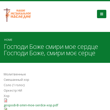
HOME
Господи Боже смири мое сердце
Господи Боже, смири моє серце
Молитвенные
Смешанный хор
Соло (1 голос)
Оркестр НИ
Хор
gospodi-B-smiri-moe-serdce-xop.pdf