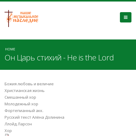
HOME
Он Царь стихий - He is the Lord
Божия любовь и величие
Христианская жизнь
Смешанный хор
Молодежный хор
Фортепианный акк.
Русский текст Алёна Долинина
Ллойд Ларсон
Хор