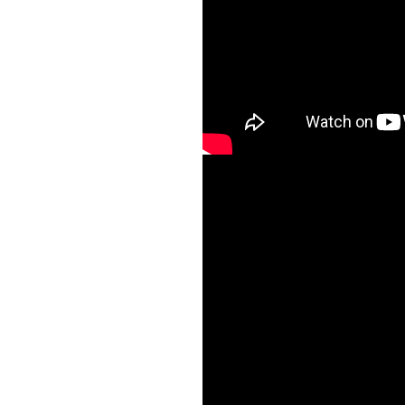
Кто этот Царь / W
Chamber Choir