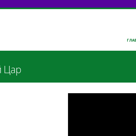
ГЛА
й Цар
Рождественская
Царь?" - хор "С