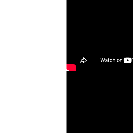
f
20140420此
節讚美禮拜)Who is 