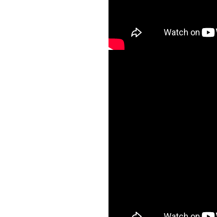
О Этот Царь (мо