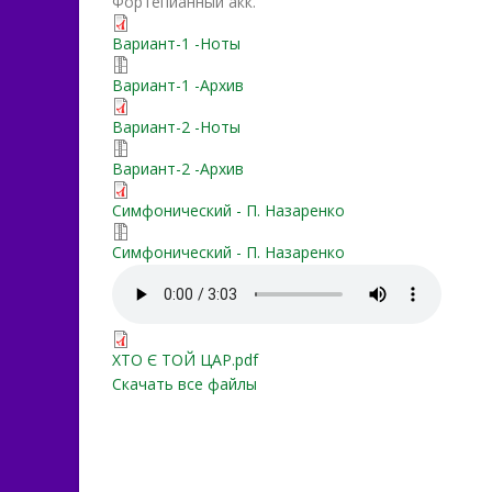
Фортепианный акк.
kto_etot_car'_1.pdf
Вариант-1 -Ноты
kto_etot_car'_1.7z
Вариант-1 -Архив
kto_etot_car'_2.pdf
Вариант-2 -Ноты
kto_etot_car'_2.7z
Вариант-2 -Архив
Kto_etot_Carj_ork.musx.pd
Симфонический - П. Назаренко
Kto_etot_Carj_ork.7z
Симфонический - П. Назаренко
Kto_etot_Carj_ork.mp3
ХТО Є ТОЙ ЦАР.pdf
ХТО Є ТОЙ ЦАР.pdf
Скачать все файлы