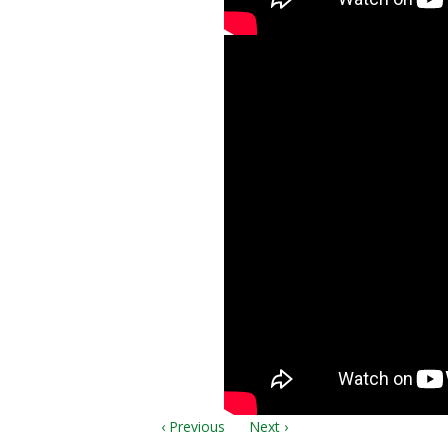
12.28.2014 - Хо
Царь?"
‹ Previous
Next ›