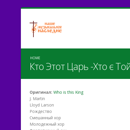
HOME
Кто Этот Царь -Хто є То
Оригинал:
Who is this King
J. Martin
Lloyd Larson
Рождество
Смешанный хор
Молодежный хор