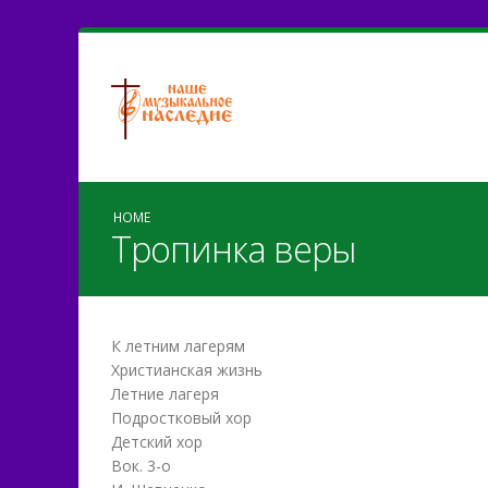
HOME
Тропинка веры
К летним лагерям
Христианская жизнь
Летние лагеря
Подростковый хор
Детский хор
Вок. 3-о