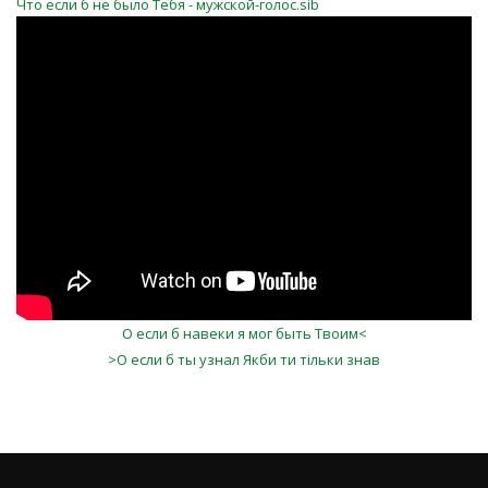
Что если б не было Тебя - мужской-голос.sib
mP7gzG1bHlY
О если б навеки я мог быть Твоим<
>О если б ты узнал Якби ти тільки знав