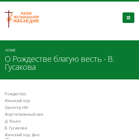
HOME
О Рождестве благую весть - В.
Гусакова
Рождество
Женский хор
Оркестр НИ
Фортепианный акк.
Д. Ясько
В. Гусакова
Женский хор, фно