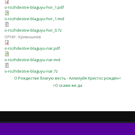
o-rozhdestve-blaguyu-hor_1.pdf
o-rozhdestve-blaguyu-hor_1.mid
o-rozhdestve-blaguyu-hor_0.7z
ОРНИ - Кривошеев
o-rozhdestve-blaguyu-nar.pdf
o-rozhdestve-blaguyu-nar.mid
o-rozhdestve-blaguyu-nar.7z
О Рождестве благую весть - Аллилуйя Христос рождён<
>О скажи же да