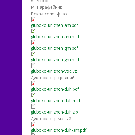
А. Рыжов
М. Парафейник
Вокал соло, ф-но
gluboko-unizhen-am.pdf
gluboko-unizhen-am.mid
gluboko-unizhen-gm.pdf
gluboko-unizhen-gm.mid
gluboko-unizhen-voc.7z
Дух. оркестр средний
gluboko-unizhen-duh.pdf
gluboko-unizhen-duh.mid
gluboko-unizhen-duh.zip
Дух. оркестр малый
gluboko-unizhen-duh-sm.pdf