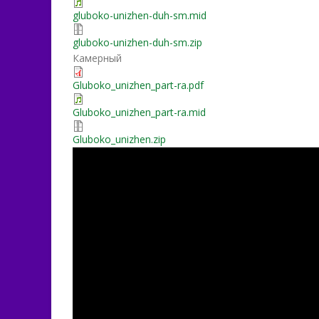
gluboko-unizhen-duh-sm.mid
gluboko-unizhen-duh-sm.zip
Камерный
Gluboko_unizhen_part-ra.pdf
Gluboko_unizhen_part-ra.mid
Gluboko_unizhen.zip