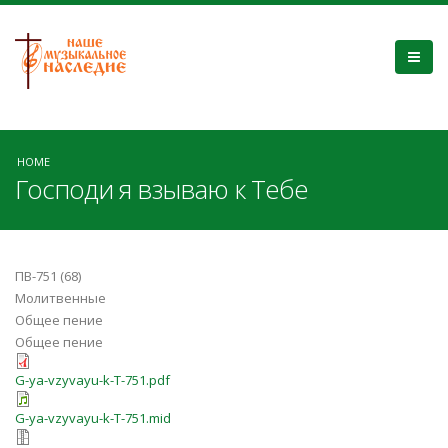
HOME
Господи я взываю к Тебе
ПВ-751 (68)
Молитвенные
Общее пение
Общее пение
G-ya-vzyvayu-k-T-751.pdf
G-ya-vzyvayu-k-T-751.mid