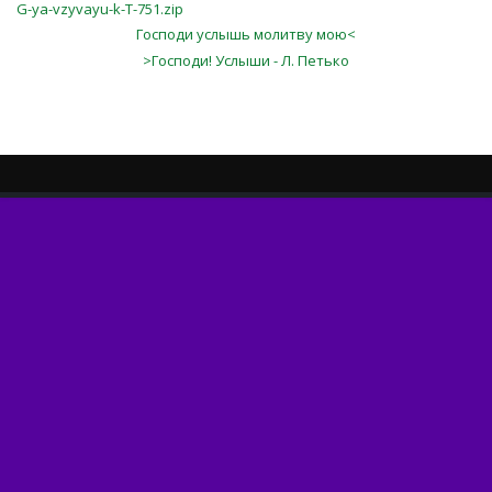
G-ya-vzyvayu-k-T-751.zip
Господи услышь молитву мою<
>Господи! Услыши - Л. Петько