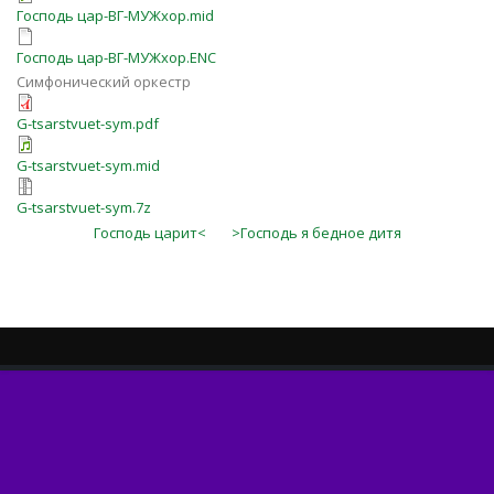
Господь цар-ВГ-МУЖхор.mid
Господь цар-ВГ-МУЖхор.ENC
Симфонический оркестр
G-tsarstvuet-sym.pdf
G-tsarstvuet-sym.mid
G-tsarstvuet-sym.7z
Господь царит<
>Господь я бедное дитя