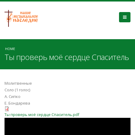
HOME
Ты проверь моё сердце Спаситель
Молитвенные
Соло (1 голос)
А. Сипко
Е. Бондарева
Ты проверь моё сердце Спаситель.pdf
kIr8AxkAyMM