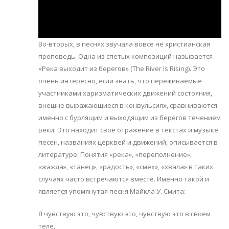
Во-вторых, в песнях звучала вовсе не христианская
проповедь. Одна из спетых композиций называется
«Река выходит из берегов» (The River Is Rising). Это
очень интересно, если знать, что переживаемые
участниками харизматических движений состояния,
внешне выражающиеся в конвульсиях, сравниваются
именно с бурлящим и выходящим из берегов течением
реки. Это находит свое отражение в текстах и музыке
песен, названиях церквей и движений, описывается в
литературе. Понятия «река», «переполнение»,
«жажда», «танец», «радость», «смех», «хвала» в таких
случаях часто встречаются вместе. Именно такой и
является упомянутая песня Майкла У. Смита:
Я чувствую это, чувствую это, чувствую это в своем
теле,