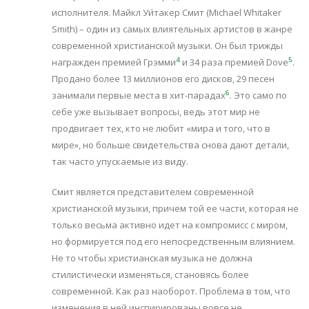
исполнителя. Майкл Уи́такер Смит (Michael Whitaker
Smith) – один из самых влиятельных артистов в жанре
современной христианской музыки. Он был трижды
4
5
награжден премией Грэмми
и 34 раза премией Dove
.
Продано более 13 миллионов его дисков, 29 песен
6
занимали первые места в хит-парадах
. Это само по
себе уже вызывает вопросы, ведь этот мир не
продвигает тех, кто не любит «мира и того, что в
мире», но больше свидетельства снова дают детали,
так часто упускаемые из виду.
Смит является представителем современной
христианской музыки, причем той ее части, которая не
только весьма активно идет на компромисс с миром,
но формируется под его непосредственным влиянием.
Не то чтобы христианская музыка не должна
стилистически изменяться, становясь более
современной. Как раз наоборот. Проблема в том, что
изменения в ней инспирированы вовсе не