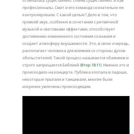
отличалась существенно. Очень существенно. И как
профессионалы, Смит и его команда сознательно ее
контролировали. С какой целью? Дело в том, что
громкий звук, особенно в сочетании с ритмичной
музыкой и световыми эффектами, способствует
достижению измененного состояния сознания и
создает атмосферу внушаемости. Это, в свою очередь,
располагает человека для влияния со стороны духов-
обольстителей. Такой процесс называется обаянием и
строго запрещается Библией (
Втор.18:11
). Именно это и
происходило на концерте. Публика хлопала в ладоши,
некоторые прыгали и танцевали, многие были
искренне увлечены происходящим.