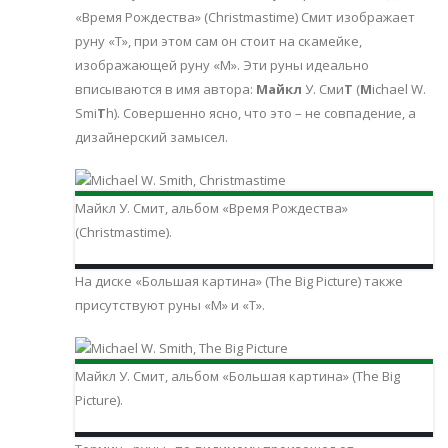
«Время Рождества» (Christmastime) Смит изображает
руну «Т», при этом сам он стоит на скамейке,
изображающей руну «М». Эти руны идеально
вписываются в имя автора:
Майкл
У. Сми
Т
(
M
ichael W.
Smi
T
h). Совершенно ясно, что это – не совпадение, а
дизайнерский замысел.
Майкл У. Смит, альбом «Время Рождества»
(Christmastime).
На диске «Большая картина» (The Big Picture) также
присутствуют руны «М» и «Т».
Майкл У. Смит, альбом «Большая картина» (The Big
Picture).