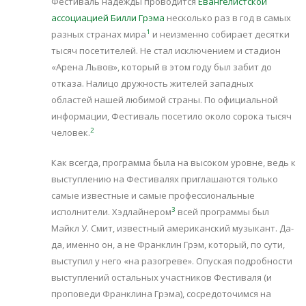
Фестиваль надежды проводится
Евангелистской
ассоциацией Билли Грэма
несколько раз в год в самых
1
разных странах мира
и неизменно собирает десятки
тысяч посетителей. Не стал исключением и стадион
«Арена Львов», который в этом году был забит до
отказа. Налицо дружность жителей западных
областей нашей любимой страны. По официальной
информации, Фестиваль посетило около сорока тысяч
2
человек.
Как всегда, программа была на высоком уровне, ведь к
выступлению на Фестивалях приглашаются только
самые известные и самые профессиональные
3
исполнители. Хэдлайнером
всей программы был
Майкл У. Смит, известный американский музыкант. Да-
да, именно он, а не Франклин Грэм, который, по сути,
выступил у него «на разогреве». Опуская подробности
выступлений остальных участников Фестиваля (и
проповеди Франклина Грэма), сосредоточимся на