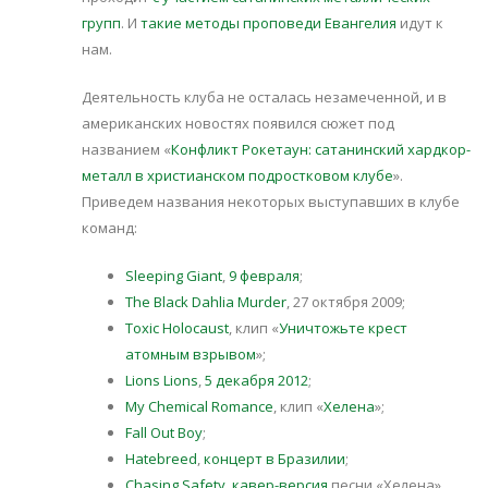
групп
. И
такие методы проповеди Евангелия
идут к
нам.
Деятельность клуба не осталась незамеченной, и в
американских новостях появился сюжет под
названием «
Конфликт Рокетаун: сатанинский хардкор-
металл в христианском подростковом клубе
».
Приведем названия некоторых выступавших в клубе
команд:
Sleeping Giant
,
9 февраля
;
The Black Dahlia Murder
, 27 октября 2009;
Toxic Holocaust
, клип «
Уничтожьте крест
атомным взрывом
»;
Lions Lions
,
5 декабря 2012
;
My Chemical Romance
, клип «
Хелена
»;
Fall Out Boy
;
Hatebreed
,
концерт в Бразилии
;
Chasing Safety
,
кавер-версия
песни «Хелена»