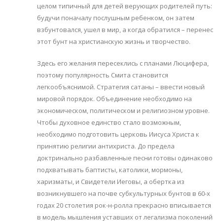
целом типичный для детей верующих родителей путь:
будучи поначалу послушным ребенком, он затем
взбунтовался, ушел в мир, а когда обратился – перенес
этот бунт на христианскую жизнь и творчество.
Здесь его желания пересеклись с планами Люцифера,
поэтому популярность Смита становится
легкообъяснимой. Стратегия сатаны – ввести новый
мировой порядок. Объединение необходимо на
экономическом, политическом и религиозном уровне.
Чтобы духовное единство стало возможным,
необходимо подготовить церковь Иисуса Христа к
принятию религии антихриста. До предела
доктринально разбавленные песни готовы одинаково
подхватывать баптисты, католики, мормоны,
харизматы, и Свидетели Иеговы, а обертка из
возникнувшего на почве субкультурных бунтов в 60-х
годах 20 столетия рок-н-ролла прекрасно вписывается
в модель мышления уставших от легализма поколений