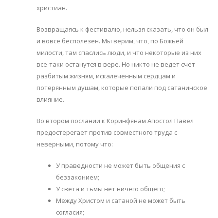
христиан.
Возвращаясь к фестивалю, нельзя сказать, что он был
и вовсе бесполезен. Мы верим, что, по Божьей
милости, там спаслись люди, и что некоторые из них
все-таки останутся в вере. Но никто не ведет счет
разбитым жизням, искалеченным сердцам и
потерянным душам, которые попали под сатанинское
влияние.
Во втором послании к Коринфянам Апостол Павел
предостерегает против совместного труда с
неверными, потому что:
У праведности не может быть общения с
беззаконием;
У света и тьмы нет ничего общего;
Между Христом и сатаной не может быть
согласия;