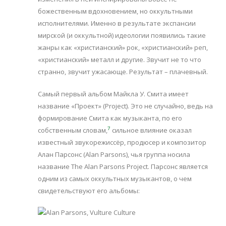
божественным вдохновением, но оккультными
исполнителями. Именно в результате экспансии
мирской (и оккультной) идеологии появились такие
жанры как «христианский» рок, «христианский» реп,
«христианский» металл и другие. Звучит не то что
странно, звучит ужасающе. Результат – плачевный.
Самый первый альбом Майкла У. Смита имеет
название «Проект» (Project). Это не случайно, ведь на
формирование Смита как музыканта, по его
7
собственным словам,
сильное влияние оказал
известный звукорежиссёр, продюсер и композитор
Алан Парсонс (Alan Parsons), чья группа носила
название The Alan Parsons Project. Парсонс является
одним из самых оккультных музыкантов, о чем
свидетельствуют его альбомы: