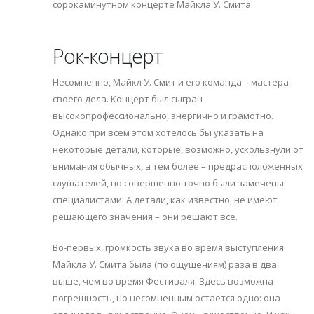
сорокаминутном концерте Майкла У. Смита.
Рок-концерт
Несомненно, Майкл У. Смит и его команда – мастера
своего дела. Концерт был сыгран
высокопрофессионально, энергично и грамотно.
Однако при всем этом хотелось бы указать на
некоторые детали, которые, возможно, ускользнули от
внимания обычных, а тем более – предрасположенных
слушателей, но совершенно точно были замечены
специалистами. А детали, как известно, не имеют
решающего значения – они решают все.
Во-первых, громкость звука во время выступления
Майкла У. Смита была (по ощущениям) раза в два
выше, чем во время Фестиваля. Здесь возможна
погрешность, но несомненным остается одно: она