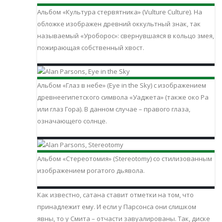
Альбом «Культура стервятника» (Vulture Culture). На
обложке изображен древний оккультный знак, так
называемый «Уроборос»: свернувшаяся в кольцо змея,
пожирающая собственный хвост.
Альбом «Глаз в небе» (Eye in the Sky) с изображением
древнеегипетского символа «Уаджета» (также око Ра
или глаз Гора). В данном случае – правого глаза,
означающего солнце.
Альбом «Стереотомия» (Stereotomy) со стилизованным
изображением рогатого дьявола.
Как известно, сатана ставит отметки на том, что
принадлежит ему. И если у Парсонса они слишком
явны, то у Смита – отчасти завуалированы. Так, диске