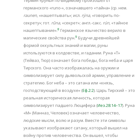
Термин «руны» по-видимому произошел от
германского «runo-», означавшего «тайна» (ср. нем.
raunen,
«нашептывать»; исл.
‎rýna,
«говорить по-
секрету»; гот.
rûna,
«секрет»; англ.-сакс.
rún,
«тайное
8
нашептывание».
Германское язычество верило в
9
магические свойства рун.
Будучи древнейшей
формой оккультных знаний и магии, руны
используются в колдовстве, и гадании. Руна «Т»
(Тейваз, Тюр) означает бога победы, бога неба и царя
Тирского. Она часто изображалась на оружии и
символизирует силу дьявольской армии, управление и
стратегию. Бог неба – это сатана или «князь,
господствующий в воздухе» (
Еф.2:2
). Царь Тирский – это
реальная историческая личность, которая
символизирует падшего Люцифера (
Иез.28:14–17
). Руна
«М» (Манназ, Человек) означает человечество,
людские мысли, волю и разум. Вместе эти символы
указывают изображают сатану, который вышел на
войну против человечества. Он вышел, чтобы