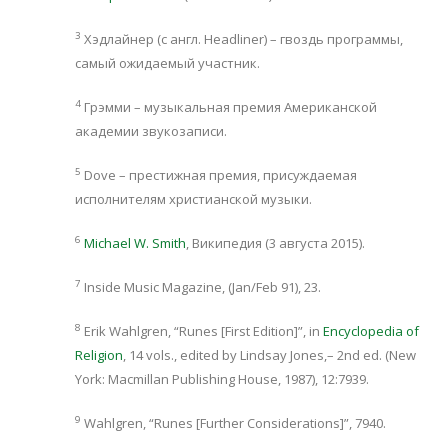
3
Хэдлайнер (с англ. Headliner) – гвоздь программы,
самый ожидаемый участник.
4
Грэмми – музыкальная премия Американской
академии звукозаписи.
5
Dove – престижная премия, присуждаемая
исполнителям христианской музыки.
6
Michael W. Smith
, Википедия (3 августа 2015).
7
Inside Music Magazine, (Jan/Feb 91), 23.
8
Erik Wahlgren, “Runes [First Edition]”, in
Encyclopedia of
Religion
, 14 vols., edited by Lindsay Jones,– 2nd ed. (New
York: Macmillan Publishing House, 1987), 12:7939.
9
Wahlgren, “Runes [Further Considerations]”, 7940.