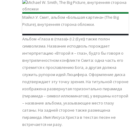
Майкл У. Смит, альбом «Большая картина» (The Big
Picture), внутренняя сторона обложки.
Альбом «Глаза в (глаза)» (I 2 (Eye)) также полон
символизма. Название исподволь порождает
интерпретацию «Второй я – глаз», будто бы говоря о
внутриличностном конфликте Смита: одна часть его
стремится к прославлению Бога, а другая должна
служить рупором идей Люцифера. Оформление диска
подтверждает эту точку зрения. На титульной стороне
изображена развернутая горизонтально пирамида
(пирамида – символ иллюминатов), у вершины которой
– название альбома, указывающее место глазу
сатаны. На задней стороне также размещена
пирамида. Имя Иисуса Христа в текстах песен не
встречается ни разу.