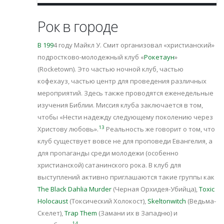
Рок в городе
В 199
4 году Майкл У. Смит организовал «христианский»
подростково-молодежный клуб «
Рокетаун
»
(Rocketown). Это частью ночной клуб, частью
кофехауз, частью центр для проведения различных
мероприятий. Здесь также проводятся еженедельные
изучения Библии. Миссия клуба заключается в том,
чтобы «Нести надежду следующему поколению через
13
Христову любовь».
Реальность же говорит о том, что
клуб существует вовсе не для проповеди Евангелия, а
для пропаганды среди молодежи (особенно
христианской) сатанинского рока. В клуб для
выступлений активно приглашаются такие группы как
The Black Dahlia Murder
(Черная Орхидея-Убийца),
Toxic
Holocaust
(Токсический Холокост),
Skeltonwitch
(Ведьма-
Скелет),
Trap Them
(Замани их в Западню) и
14