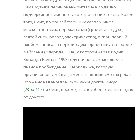
Сама музыка песни очень ритмична и удачно
подчеркивает именно такое прочтение текста. Более
того, Смит, по его собственным словам, имел
множество таких переживаний (сражение в духе,
святой смех, разряд электричества), а свой первый
альбом записал в церкви «Дом горшечника» в городе
Лейкленд (Флорида, США), с которой через Родни
Ховарда-Бауна в 1993 году началось «смеющееся-
пьяное пробуждение». Церковь же, которую
организовал сам Смит, имеет название «Новая река».
Это – иное Евангелие, иной дух и другой Иисус
(
2Кор.11:4
), и Смит, похоже, не способен отличить одно
от другого.