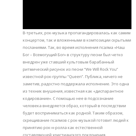
В-третьих, рок-музыка пропагандировалась как самим
концертом, так и вложенными в композиции скрытыми
посланиями. Так, во время исполнения псалма «Наш
Бог – Всемогущий Бог» в структуру песни был четко
внедрен уже ставший культовым барабанный
ритмический рисунок из песни “We Will Rock You”
известной рок-группы “Queen”. Публика, ничего не
заметив, радостно поддержала исполнение. Это одна
из техник внушения, известная как «диспарантное
кодирование». С помощью нее в подсознание
человека внедряется образ, который в последствии
будет восприниматься как родной. Таким образом,
скрещивание псалмов с рок-музыкой готовит людей к
принятию рок-н-ролла как естественной
составляющей христианского поклонения.