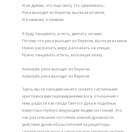
И не думаю, что еще смогу это сдерживать,
Река выходит из берегов, вытекая из меня,
И я оживаю, я оживаю.
Я буду танцевать, и петь, двигать ногами,
Потому что река выходит из берегов, вытекая из меня;
Нужно рассказать миру, рассказать на улицах,
Нужно танцевать и петь, восклицая хвалу.
Аллилуйя, река выходит из берегов,
Аллилуйя, река выходит из берегов.
Здесь мы не находим ничего схожего с истинными
христианскими переживаниями Бога, отношений с
Ним, радости как плода Святого Духа и подобных
известных глубоко верующим людям состояний. Это
как раз описание состояния ложной духовности,
действия духов-обольстителей на рецепторы
человеческой души и центральную нервную систему.