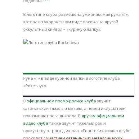
подобные.
В логотипе клуба размещена уже знакомая руна «Т»,
которая в укороченном виде похожа на другой
оккультный символ – «куриную лапку».
Руна «Т» в виде куриной лапки в логотипе клуба
«Рокетаун».
В
официальном промо-ролике клуба
звучит
сатанинский тяжелый металл, а певец и слушатели
показывают рога дьявола. В
другом официальном
видео клуба
также звучит тяжелый рок и
присутствуют рога дьявола. «Евангелизация» в клубе
проходит
с участием сатанинских металлических