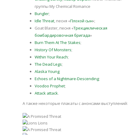
группы My Chemical Romance
Bungler
;
Idle Threat
, песня «
Плохой сын
»;
Goat Blaster, песня «
Трехциклическая
бомбардировочная бригада
»
Burn Them At The Stakes
;
History Of Monsters
;
Within Your Reach
;
The Dead Legs
;
Alaska Young
;
Echoes of a Nightmare-Descending
;
Voodoo Prophet
;
Attack attack
.
А также некоторые плакаты с анонсами выступлений: