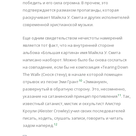
победить и его сила огромна. В прочем, это
подтверждается размахом пропаганды, которая
раскручивает Майкла У. Смита и других исполнителей
современной христианской музыки.
Еще одним свидетельством нечистоты намерений
является тот факт, что на внутренней стороне
альбома «Большая картина» имя Майкла У. Смита
написано наоборот. Можно было бы снова сослаться
на совпадение, если бы не композиция «Tearing Down
The Wall» (Снося стену), в начале которой помещен
10
отрывок из песни Эми Грант
«Эммануил»,
развернутый в обратную сторону. Это, несомненно,
11
указание на сатанинский принцип противления
. Так,
известный сатанист, мистик и оккультист Алистер
Кроули (Aleister Crowley) учил своих последователей
писать, ходить, слушать записи, говорить и читать
12
задом наперед.