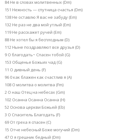
84 Не в словах молитвенных (Dm)
151 Нежность — спутница счастья (Dm)
138 Не оставлю Я вас не забуду (Em)
132 Не раз не два мой утлый (Em)
119 Не расскажет ручей (Em)
88 Не хотел бы я бесплодным (D)
112 Ныне поздравляют все друзья (D)
9 О благодать~ Спасен тобой (G)
153 Общенье Божьих чад (G)
11 О дивный день (F)
96 0 как блажен как счастлив я (А)
108 О молитва о молитва (Fm)
2 О наш Отец на небесах (Gm)
102 Осанна Осанна Осанна (H)
52 Основа церкви Божьей (Eb)
3 О Спаситель Благодать (F)
69 От греха я спасен (C)
15 Отче небесный Боже могучий (Dm)
47 О я грешник бедный (Dm)