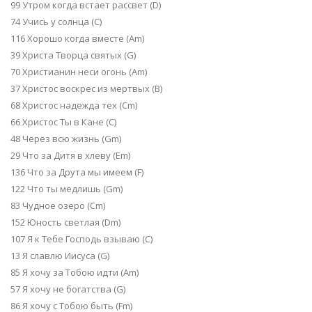
99 Утром когда встает рассвет (D)
74 Учись у солнца (C)
116 Хорошо когда вместе (Am)
39 Христа Творца святых (G)
70 Христианин неси огонь (Am)
37 Христос воскрес из мертвых (B)
68 Христос надежда тех (Cm)
66 Христос Ты в Кане (C)
48 Через всю жизнь (Gm)
29 Что за Дитя в хлеву (Em)
136 Что за Друта мы имеем (F)
122 Что ты медлишь (Gm)
83 Чудное озеро (Сm)
152 Юность светлая (Dm)
107 Я к Тебе Господь взываю (C)
13 Я славлю Иисуса (G)
85 Я хочу за Тобою идти (Am)
57 Я хочу не богатства (G)
86 Я хочу с Тобою быть (Fm)