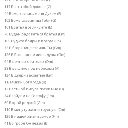
117 Бог с тобой доколе (C)
44 Боже коснись меня Духом (F)
103 Боже славим мы Тебя (G)
101 Братья все ликуйте (E)
78 Будем радоваться братья (Em)
109 Будьте бодры и всегда (Eb)
32 В багрянице стоишь Ты (Gm)
126 В Боге одном лишь душа (Gm)
64 В вечных обителях (Dm)
38 В вышине под небесами (А)
124 В двери закрытые (Em)
1 Великий Бог Когда (B)
12 Весть об Иисусе скажи мне (D)
34 Взойдем на Голгофу (Em)
60 В край родной (Gm)
110 В минуту жизни трудную (Cm)
129 В нашей жизни самое (Fm)
41 Во гробе Он лежал (B)