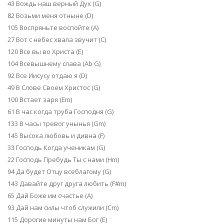
43 Вождь наш верный Дух (G)
82 Возьми меня отныне (D)
105 Воспряньте воспойте (А)
27 Вот с небес хвала звучит (C)
120 Все вы во Xpиста (E)
104 Всевышнему слава (Ab G)
92 Все Иисусу отдаю я (D)
49 В Слове Своем Христос (G)
100 Встает заря (Em)
61 В час когда труба Господня (G)
133 В часы тревог унынья (Gm)
145 Высока любовь и дивна (F)
33 Господь Когда ученикам (G)
22 Господь Пребудь Ты с нами (Hm)
94 Да будет Отцу всеблагому (G)
143 Давайте друг друга любить (F#m)
65 Дай Боже им счастье (А)
93 Дай нам силы чтоб служили (Cm)
115 Дорогие минуты нам Бог (E)