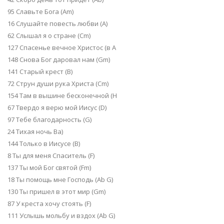
95 Славьте Бога (Am)
16 Слушайте повесть любви (A)
62 Слышал я о стране (Cm)
127 Спасенье вечное Христос (в А
148 Снова Бог даровал нам (Gm)
141 Старый крест (B)
72 Струн души рука Христа (Cm)
154 Там в вышине бесконечной (H
67 Твердо я верю мой Иисус (D)
97 Тебе благодарность (G)
24 Тихая ночь Ba)
144 Только в Иисусе (B)
8 Ты для меня Спаситель (F)
137 Ты мой Бог святой (Fm)
18 Ты помощь мне Господь (Аb G)
130 Ты пришел в этот мир (Gm)
87 У креста хочу стоять (F)
111 Услышь мольбу и вздох (Ab G)