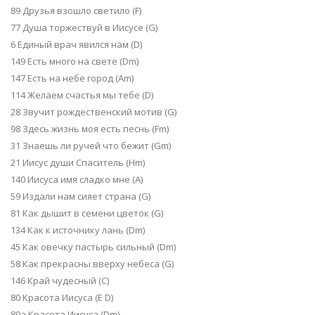
89 Друзья взошло светило (F)
77 Душа торжествуй в Иисусе (G)
6 Единый врач явился нам (D)
149 Есть много на свете (Dm)
147 Есть на небе город (Am)
114 Желаем счастья мы тебе (D)
28 Звучит рождественский мотив (G)
98 Здесь жизнь моя есть песнь (Fm)
31 Знаешь ли ручей что бежит (Gm)
21 Иисус души Спаситель (Hm)
140 Иисуса имя сладко мне (А)
59 Издали нам сияет страна (G)
81 Как дышит в семени цветок (G)
134 Как к источнику лань (Dm)
45 Как овечку пастырь сильный (Dm)
58 Как прекрасны вверху небеса (G)
146 Край чудесный (С)
80 Красота Иисуса (E D)
80а Красота Иисуса (Dm)