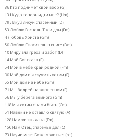
36 Кто поднимет свой взор (G)
131 Куда теперь идти мне? (Hm)
79 Ликуй ликуй спасенный (D)
53 Люблю Господь Твои дом (Fm)
4 Любовь Христа (Gm)
50 Люблю Спаситель в книге (Dm)
10 Миру зла греха и забот (D)
14 Мой Бог скала (E)
54 Мой в небе край родной (Fm)
90 Мой дом и я служить хотим (F)
55 Мой дом на небе (Gm)
71 Мы бодрей на жизненном (F)
56 Мы у берега земного (Gm)
118 Мы хотим с вами бьггь (Cm)
51 Навеки не оставлю святую (A)
128 Нам жизнь дана (Fm)
150 Нам Отец спасенье дал (C)
73 Научи меня Боже молиться (от)