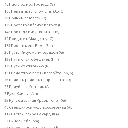
46 Пастырь мой Господь (G)
106 Перед престолом благ (Ab, G)
25 Полный благости (D)
135 Посмотри вблизи потока (B)
142 Приходи Иисус ко мне (Fm)
30 Придите к Младенцу (G)
123 Прости меня Боже (Em)
20 Пусть Иисус моим сердцем (G)
139 Путь к Голгофе далек (Hm)
125 Путь ко спасенью (B)
121 Радостную песнь воспойте (Аb, А)
75 Радость радость непрестанно (D)
76 Радуйтесь Господь (A)
7 Руки Христа (Am)
35 Ручьем святая Кровь течет (G)
40 Свершилось чудо воскресенья (Аb)
113 Сестры откроем сердца (A)
63 Синее небо (Am)
42 Скоро день тот придет (Аb)