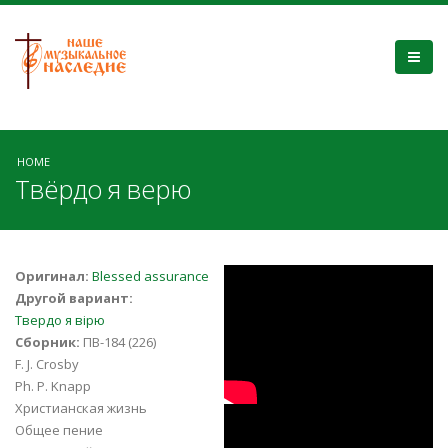
HOME
Твёрдо я верю
이것이 나의 새문
Оригинал:
Blessed assurance
Другой вариант:
안교회 새온찬양
Твердо я вірю
Сборник:
ПВ-184 (226)
대 김경희 Blessed
F. J. Crosby
Ph. P. Knapp
Assurance
Христианская жизнь
Твердо я вірю
Общее пение
Sanmunan Saeon