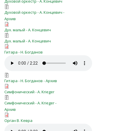
Духовой оркестр - А. Концевич
tverdo-ya-veryu-duh.zip
Духовой оркестр - А. Концевич -
Архив
tverdo-ya-veryu-duh-a.pdf
Дух. малый - А. Концевич
tverdo-ya-veryu-duh-a.zip
Дух. малый - А. Концевич
tverdo_ya_veryu_(226).pdf
Гитара - Н. Богданов
tverdo_ya_veryu_(226).mp3
tverdo_ya_veryu_(226).7z
Гитара - Н. Богданов - Архив
tvërdo_ya_veryu_simfo.pdf
Симфонический - A. Krieger
tvërdo_ya_veryu_simfo.7z
Симфонический - A. Krieger -
Архив
tverdo_ya_veryu(organ)_polnaya_par
Орган В. Кевра
tverdo_ya_veryu(organ).mp3