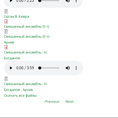
tverdo_ya_veryu(organ).7z
Орган В. Кевра
tverdo-ya-veryu-ans.pdf
Смешанный ансамбль (5-т)
tverdo-ya-veryu-ans.zip
Смешанный ансамбль (5-т) -
Архив
Partituur_№226_Tverdo_ya_veryu.p
Смешанный ансамбль - Н.
Богданов
№226_Tverdo_ya_veryu.mp3
№226_Tverdo_ya_veryu.7z
Смешанный ансамбль - Н.
Богданов - Архив
Скачать все файлы
‹ Previous
Next ›