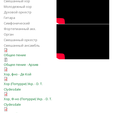
Смешанный хор
Молодежный хор
Choir
Духовой оркестр
Гитара
Симфонический
q_iFwQfbzhU
Фортепианный акк.
Орган
Смешанный оркестр
Смешанный ансамбль
tverdo-ya-veryu-(226).pdf
Общее пение
tverdo-ya-veryu-184.zip
Общее пение - Архив
blessed_assurance_arang.pdf
Хор, фно - Де Кой
tverdo-ya-viryu-satb.pdf
Хор (Попурри) Укр. - D. T.
Clydesdale
tverdo-ya-viryu-satb-pno.pdf
Хор, Ф-но (Попурри) Укр. - D. T.
Clydesdale
tverdo-ya-veryu-duh.pdf