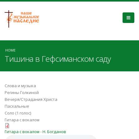
HOME
Тишина в Гефсиманском саду
Слова и музыка
Регины Голкиной
Вечеря/Страдания Христа
Пасхальные
Соло (1 голос)
Гитара с вокалом
tishina_v_gefsimanskom_sadu.pdf
Гитара с вокалом - Н. Богданов