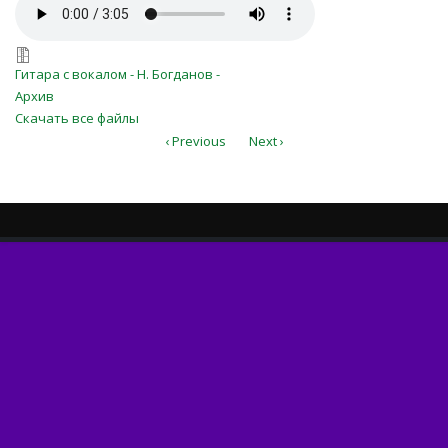
tishina_v_gefsimanskom_sadu.mp3
tishina_v_gefsimanskom_sadu.zip
Гитара с вокалом - Н. Богданов -
Архив
Скачать все файлы
‹ Previous
Next ›