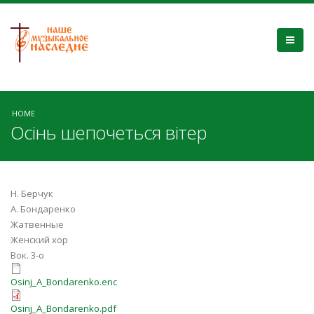
HOME
Осінь шепочеться вітер
Н. Берчук
А. Бондаренко
Жатвенные
Женский хор
Вок. 3-о
Osіnj_A_Bondarenko.enc
Osіnj_A_Bondarenko.enc
Osіnj_A_Bondarenko.pdf
Osіnj_A_Bondarenko.pdf