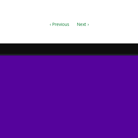
Kovalenko.pdf
‹ Previous
Next ›