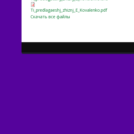
Ti_predlagaeshj_zhiznj_E_
Ti_predlagaeshj_zhiznj_E_Kovalenko.pdf
Скачать все файлы