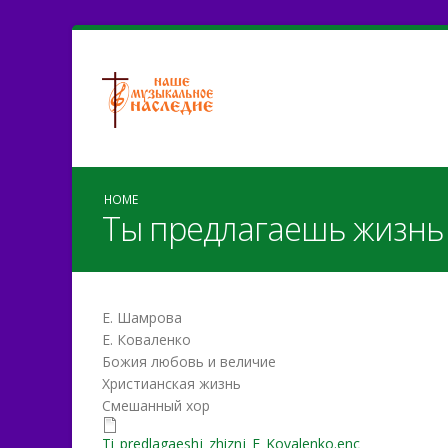
HOME
Ты предлагаешь жизнь
Е. Шамрова
Е. Коваленко
Божия любовь и величие
Христианская жизнь
Смешанный хор
Ti_predlagaeshj_zhiznj_E_
Ti_predlagaeshj_zhiznj_E_Kovalenko.enc