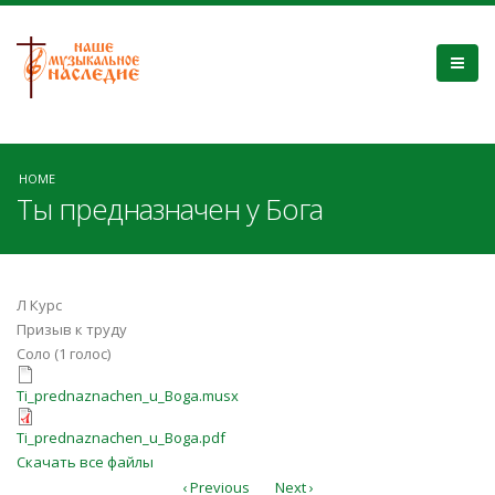
HOME
Ты предназначен у Бога
Л Курс
Призыв к труду
Соло (1 голос)
Ti_prednaznachen_u_Boga.musx
Ti_prednaznachen_u_Boga.musx
Ti_prednaznachen_u_Boga.pdf
Ti_prednaznachen_u_Boga.pdf
Скачать все файлы
‹ Previous
Next ›