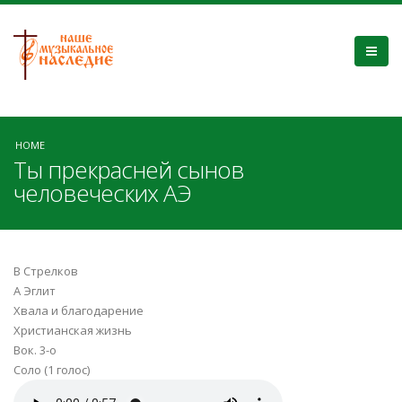
HOME
Ты прекрасней сынов
человеческих АЭ
В Стрелков
А Эглит
Хвала и благодарение
Христианская жизнь
Вок. 3-о
Соло (1 голос)
ты прекрасней сынов - трио.mp3