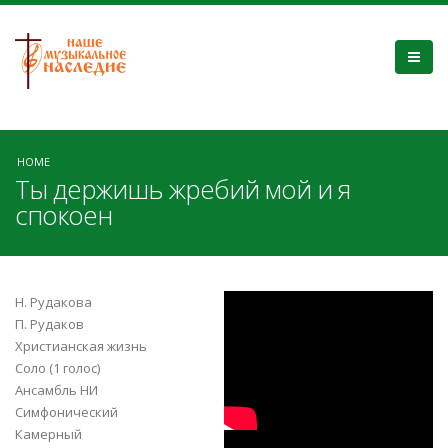
HOME
Ты держишь жребий мой и я
спокоен
cwAIm1DmBJA
Н. Рудакова
П. Рудаков
Христианская жизнь
Соло (1 голос)
Ансамбль НИ
Симфонический
Камерный