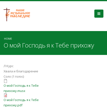
HOME
О мой Господь я к Тебе прихожу
Л Курс
Хвала и благодарение
Соло (1 голос)
О мой Господь я к Тебе
О мой Господь я к Тебе
прихожу.musx
прихожу.musx
О мой Господь я к Тебе
О мой Господь я к Тебе
прихожу.pdf