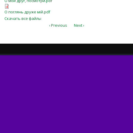
О мой друг, посмотри.pdf
О поглянь друже мій.pdf
О поглянь друже мій.pdf
Скачать все файлы
‹ Previous
Next ›