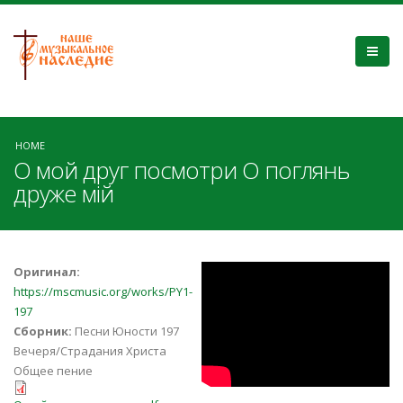
HOME
О мой друг посмотри О поглянь
друже мій
0Dm5KDPN7gs
Оригинал:
https://mscmusic.org/works/PY1-
197
Сборник:
Песни Юности 197
Вечеря/Страдания Христа
Общее пение
О мой друг, посмотри.pdf