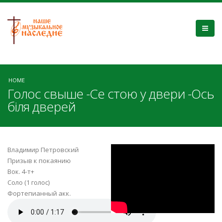
HOME
Голос свыше -Се стою у двери -Ось
біля дверей
aqKaTvePRSY
Владимир Петровский
Призыв к покаянию
Вок. 4-т+
Соло (1 голос)
Фортепианный акк.
Голос свыше-.mp3