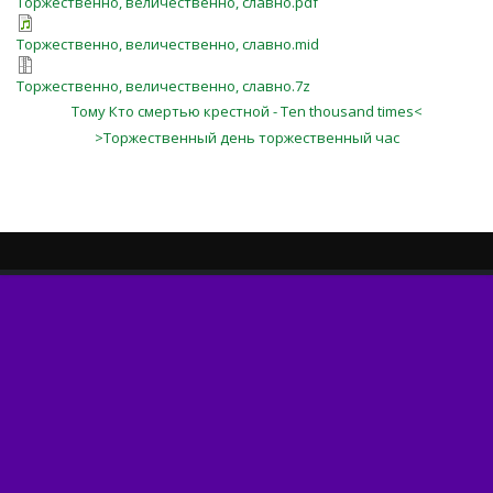
Торжественно, величественно, славно.pdf
Торжественно, величественно, славно.mid
Торжественно, величественно, славно.7z
Тому Кто смертью крестной - Ten thousand times<
>Торжественный день торжественный час