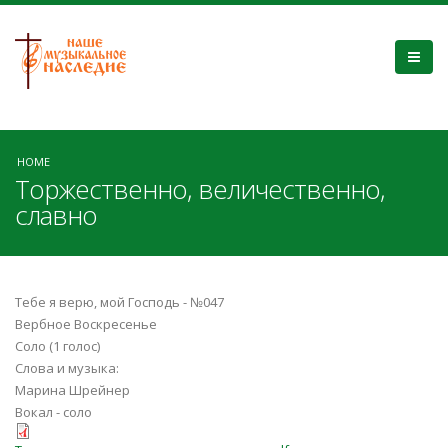
HOME
Торжественно, величественно,
славно
Тебе я верю, мой Господь - №047
Вербное Воскресенье
Соло (1 голос)
Слова и музыка:
Марина Шрейнер
Вокал - соло