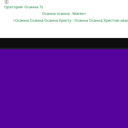
Оратория -Осанна.7z
Осанна осанна - Маген<
>Осанна Осанна Осанна Христу - Осанна Осанна Христові хва