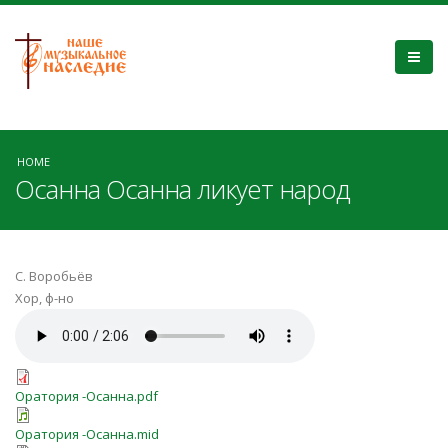
HOME
Осанна Осанна ликует народ
С. Воробьёв
Хор, ф-но
Оратория -Осанна.pdf
Оратория -Осанна.mid