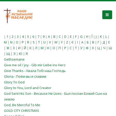
|
1
|
2
|
3
|
4
|
5
|
6
|
7
|
9
|
A
|
B
|
C
|
D
|
E
|
F
|
G
|
H
|
Î
|
J
|
K
|
L
|
M
|
N
|
O
|
P
|
R
|
S
|
T
|
U
|
V
|
W
|
Y
|
Z
|
Є
|
І
|
А
|
Б
|
В
|
Г
|
Д
|
Е
|
Ж
|
З
|
И
|
Й
|
К
|
Л
|
М
|
Н
|
О
|
П
|
Р
|
С
|
Т
|
У
|
Ф
|
Х
|
Ц
|
Ч
|
Ш
|
Щ
|
Э
|
Ю
|
Я
Gethsemane
Give me oil / joy - Gib mir Liebe ins Herz
Give Thanks - Хвала Тобі наш Господь
Gloria - Поём мы и славим
Glory To God
Glory to You, Lord and Creator
God Sent His Son - Because He Lives - Был послан Божий Сын на
землю
God, Be Merciful To Me
GOLD CITY CHRISTMAS