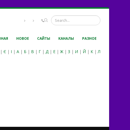
ВНАЯ
НОВОЕ
САЙТЫ
КАНАЛЫ
РАЗНОЕ
|
Є
|
І
|
А
|
Б
|
В
|
Г
|
Д
|
Е
|
Ж
|
З
|
И
|
Й
|
К
|
Л