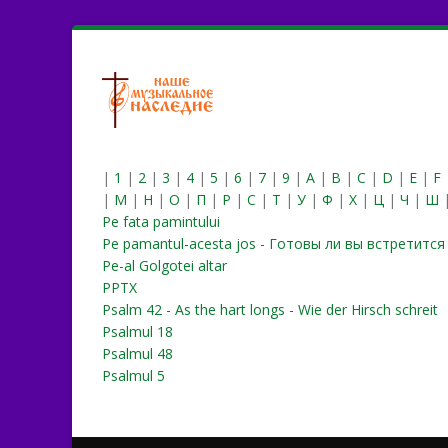
|
1
|
2
|
3
|
4
|
5
|
6
|
7
|
9
|
A
|
B
|
C
|
D
|
E
|
F
|
М
|
Н
|
О
|
П
|
Р
|
С
|
Т
|
У
|
Ф
|
Х
|
Ц
|
Ч
|
Ш
Pe fata pamintului
Pe pamantul-acesta jos - Готовы ли вы встретится
Pe-al Golgotei altar
PPTX
Psalm 42 - As the hart longs - Wie der Hirsch schreit
Psalmul 18
Psalmul 48
Psalmul 5