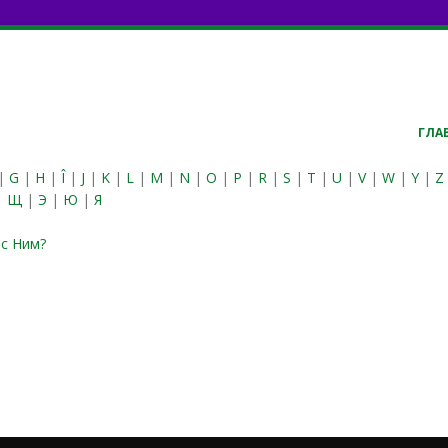
ГЛА
|
G
|
H
|
Î
|
J
|
K
|
L
|
M
|
N
|
O
|
P
|
R
|
S
|
T
|
U
|
V
|
W
|
Y
|
Z
|
Щ
|
Э
|
Ю
|
Я
 с Ним?