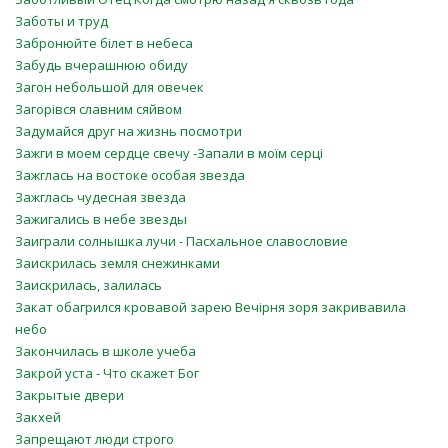
Заботы и труд
Забронюйте білет в небеса
Забудь вчерашнюю обиду
Загон небольшой для овечек
Загорівся славним сяйвом
Задумайся друг на жизнь посмотри
Зажги в моем сердце свечу -Запали в моїм серці
Зажглась на востоке особая звезда
Зажглась чудесная звезда
Зажигались в небе звезды
Заиграли солнышка лучи - Пасхальное славословие
Заискрилась земля снежинками
Заискрилась, залилась
Закат обагрился кровавой зарею Вечірня зоря закривавила
небо
Закончилась в школе учеба
Закрой уста - Что скажет Бог
Закрытые двери
Закхей
Запрещают люди строго