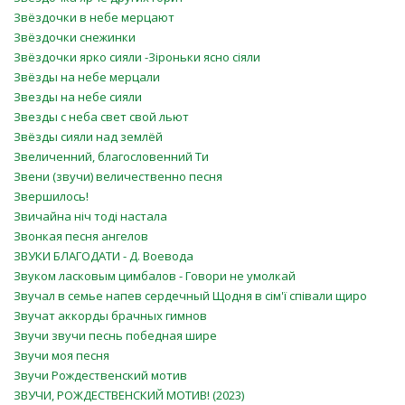
Звёздочки в небе мерцают
Звёздочки снежинки
Звёздочки ярко сияли -Зіроньки ясно сіяли
Звёзды на небе мерцали
Звезды на небе сияли
Звезды с неба свет свой льют
Звёзды сияли над землёй
Звеличенний, благословенний Ти
Звени (звучи) величественно песня
Звершилось!
Звичайна ніч тоді настала
Звонкая песня ангелов
ЗВУКИ БЛАГОДАТИ - Д. Воевода
Звуком ласковым цимбалов - Говори не умолкай
Звучал в семье напев сердечный Щодня в сім'ї співали щиро
Звучат аккорды брачных гимнов
Звучи звучи песнь победная шире
Звучи моя песня
Звучи Рождественский мотив
ЗВУЧИ, РОЖДЕСТВЕНСКИЙ МОТИВ! (2023)