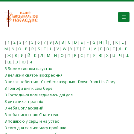
|
1
|
2
|
3
|
4
|
5
|
6
|
7
|
9
|
A
|
B
|
C
|
D
|
E
|
F
|
G
|
H
|
Î
|
J
|
K
|
L
|
M
|
N
|
O
|
P
|
R
|
S
|
T
|
U
|
V
|
W
|
Y
|
Z
|
Є
|
І
|
А
|
Б
|
В
|
Г
|
Д
|
Е
|
Ж
|
З
|
И
|
Й
|
К
|
Л
|
М
|
Н
|
О
|
П
|
Р
|
С
|
Т
|
У
|
Ф
|
Х
|
Ц
|
Ч
|
Ш
|
Щ
|
Э
|
Ю
|
Я
З Божим словом на устах
З великим святом воскресіння
З висот небесних - С небес лазурных - Down from His Glory
З Голгофи витік свій бере
З Господньої волі зєднались дві долі
З дитячих літ ранніх
З неба Бог ласкавий
З неба висот наш Спаситель
З подякою у серці й на устах
З того дня скільки часу пройшло