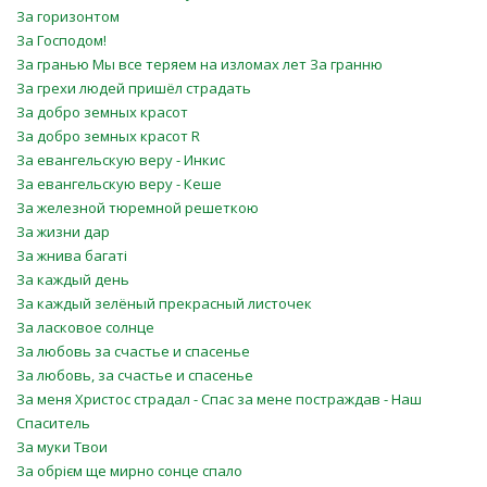
За горизонтом
За Господом!
За гранью Мы все теряем на изломах лет За гранню
За грехи людей пришёл страдать
За добро земных красот
За добро земных красот R
За евангельскую веру - Инкис
За евангельскую веру - Кеше
За железной тюремной решеткою
За жизни дар
За жнива багаті
За каждый день
За каждый зелёный прекрасный листочек
За ласковое солнце
За любовь за счастье и спасенье
За любовь, за счастье и спасенье
За меня Христос страдал - Спас за мене постраждав - Наш
Спаситель
За муки Твои
За обрієм ще мирно сонце спало