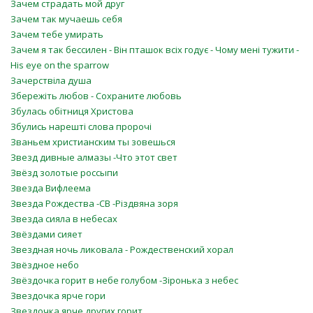
Зачем страдать мой друг
Зачем так мучаешь себя
Зачем тебе умирать
Зачем я так бессилен - Він пташок всіх годує - Чому мені тужити -
His eye on the sparrow
Зачерствіла душа
Збережіть любов - Сохраните любовь
Збулась обітниця Христова
Збулись нарешті слова пророчі
Званьем христианским ты зовешься
Звезд дивные алмазы -Что этот свет
Звёзд золотые россыпи
Звезда Вифлеема
Звезда Рождества -СВ -Різдвяна зоря
Звезда сияла в небесах
Звёздами сияет
Звездная ночь ликовала - Рождественский хорал
Звёздное небо
Звёздочка горит в небе голубом -Зіронька з небес
Звездочка ярче гори
Звездочка ярче других горит