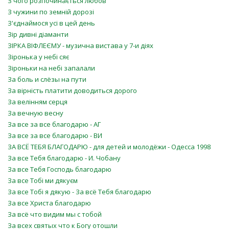
З чого розпочинається любов
З чужини по земній дорозі
З'єднаймося усі в цей день
Зір дивні діаманти
ЗІРКА ВІФЛЕЄМУ - музична вистава у 7-и діях
Зіронька у небі сяє
Зіроньки на небі запалали
За боль и слёзы на пути
За вірність платити доводиться дорого
За велінням серця
За вечную весну
За все за все благодарю - АГ
За все за все благодарю - ВИ
ЗА ВСЁ ТЕБЯ БЛАГОДАРЮ - для детей и молодёжи - Одесса 1998
За все Тебя благодарю - И. Чобану
За все Тебя Господь благодарю
За все Тобі ми дякуєм
За все Тобі я дякую - За всё Тебя благодарю
За все Христа благодарю
За всё что видим мы с тобой
За всех святых что к Богу отошли