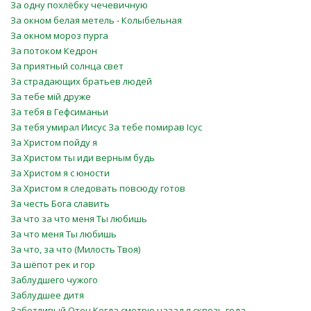
За одну похлёбку чечевичную
За окном белая метель - Колыбельная
За окном мороз пурга
За потоком Кедрон
За приятный солнца свет
За страдающих братьев людей
За тебе мій друже
За тебя в Гефсиманьи
За тебя умирал Иисус За тебе помирав Ісус
За Христом пойду я
За Христом ты иди верным будь
За Христом я с юности
За Христом я следовать повсюду готов
За честь Бога славить
За что за что меня Ты любишь
За что меня Ты любишь
За что, за что (Милость Твоя)
За шёпот рек и гор
Заблудшего чужого
Заблудшее дитя
Заботливый Отец Когда смотрю назад я сквозь года