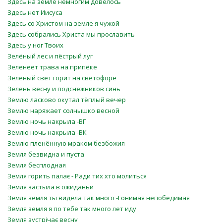
Здесь на земле немногим довелось
Здесь нет Иисуса
Здесь со Христом на земле я чужой
Здесь собрались Христа мы прославить
Здесь у ног Твоих
Зелёный лес и пёстрый луг
Зеленеет трава на припёке
Зелёный свет горит на светофоре
Зелень весну и подснежников синь
Землю ласково окутал тёплый вечер
Землю наряжает солнышко весной
Землю ночь накрыла -ВГ
Землю ночь накрыла -ВК
Землю пленённую мраком безбожия
Земля безвидна и пуста
Земля бесплодная
Земля горить палає - Ради тих хто молиться
Земля застыла в ожиданьи
Земля земля ты видела так много -Гонимая непобедимая
Земля земля я по тебе так много лет иду
Земля зустрічає весну