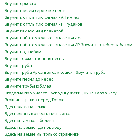
Звучит оркестр
Звучит в моем сердечке песня
Звучит к отплытию сигнал - А. Гинтер
Звучит к отплытию сигнал - П. Рудаков
Звучит как эхо над планетой
Звучит набатом колокол спасенья АЖ
Звучит набатом колокол спасенья АР Звучить з небес набатом
Звучит под небом
Звучит торжественная песнь
Звучит труба
Звучит труба Архангел сам сошёл - Звучить труба
Звучите песни до небес
Звучите трубы юбилея
Згадаємо про милості Господні у житті (Вічна Слава Богу)
Згрішив згрішив перед Тобою
Здесь живя на земле
Здесь жизнь моя есть песнь хвалы
Здесь и там поля белеют
Здесь на земле где повсюду
Здесь на земле мы только странники