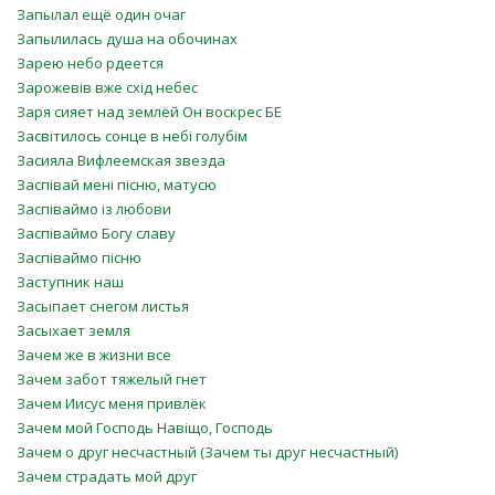
Запылал ещё один очаг
Запылилась душа на обочинах
Зарею небо рдеется
Зарожевів вже схід небес
Заря сияет над землёй Он воскрес БЕ
Засвітилось сонце в небі голубім
Засияла Вифлеемская звезда
Заспівай мені пісню, матусю
Заспіваймо із любови
Заспіваймо Богу славу
Заспіваймо пісню
Заступник наш
Засыпает снегом листья
Засыхает земля
Зачем же в жизни все
Зачем забот тяжелый гнет
Зачем Иисус меня привлёк
Зачем мой Господь Навіщо, Господь
Зачем о друг несчастный (Зачем ты друг несчастный)
Зачем страдать мой друг