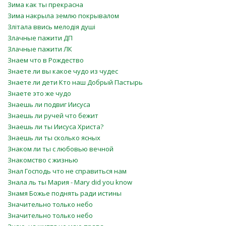
Зима как ты прекрасна
Зима накрыла землю покрывалом
Злiтала ввись мелодія душі
Злачные пажити ДП
Злачные пажити ЛК
Знаем что в Рождество
Знаете ли вы какое чудо из чудес
Знаете ли дети Кто наш Добрый Пастырь
Знаете это же чудо
Знаешь ли подвиг Иисуса
Знаешь ли ручей что бежит
Знаешь ли ты Иисуса Христа?
Знаешь ли ты сколько ясных
Знаком ли ты с любовью вечной
Знакомство с жизнью
Знал Господь что не справиться нам
Знала ль ты Мария - Mary did you know
Знамя Божье поднять ради истины
Значительно только небо
Значительно только небо