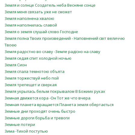
Земля и солнце Создатель неба Весняне сонце
Земля меня связать уже не сможет
Земля наполнена хвалою
Земля наполнилась славой
Земля о земля слушай слово Господне
Земля полна Твоих произведений - Наповнений світ величчю
Твоєю
Земля радостно во славу -Земле радісно на славу
Земля седая спит холодной ночью
Земля Сион
Земля спала темнотою объята
Земля торжествуй небо пой
Земля трепещет и сверкая
Земля укрылась белым покрывалом В Божиих руках
Земная движется кора -Он Тот же что вчера
Земная планета вращается Планета земля обертається
Земные дни проходят очень быстро
Земные дороги борьба и тревоги
Земные потери
Зима -Тихой поступью